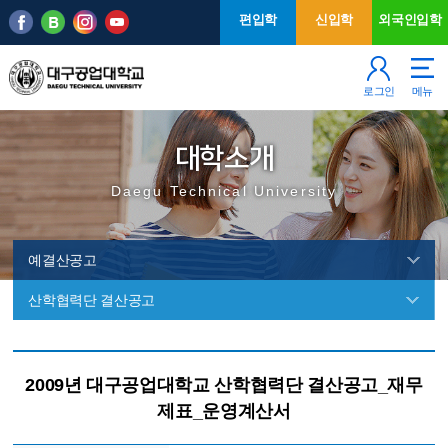
본문 바로가기
주메뉴
편입학
신입학
외국인입학
로그인
메뉴
대학소개
Daegu Technical University
예결산공고
산학협력단 결산공고
예
결
2009년 대구공업대학교 산학협력단 결산공고_재무
산
제표_운영계산서
공
고