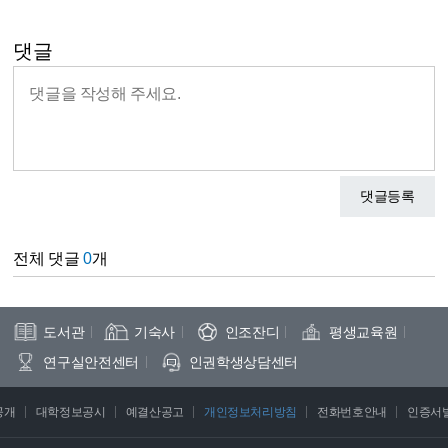
댓글
댓글등록
전체 댓글
0
개
도서관
기숙사
인조잔디
평생교육원
연구실안전센터
인권학생상담센터
공개
대학정보공시
예결산공고
개인정보처리방침
전화번호안내
인증서