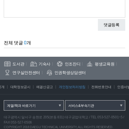
댓글등록
전체 댓글
0
개
도서관
기숙사
인조잔디
평생교육원
연구실안전센터
인권학생상담센터
공개
대학정보공시
예결산공고
개인정보처리방침
전화번호안내
인증서
계열/학과 바로가기
서비스&부속기관
대구광역시 달서구 송현로 205(본동 831) 대구공업대학교
/
TEL 053-527-0501~5
/
FAX 053-527-0506
COPYRIGHT 2018 DAEGU TECHNICAL UNIVERSITY, ALL RIGHTS RESERVED.