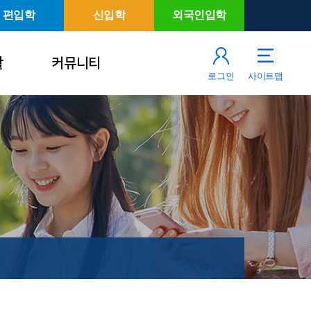
편입학
신입학
외국인입학
활
커뮤니티
로그인
사이트맵