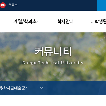
본문 바로가기
주메뉴
유튜브
계열/학과소개
학사안내
대학생
커뮤니티
Daegu Technical University
학/학자금대출공지