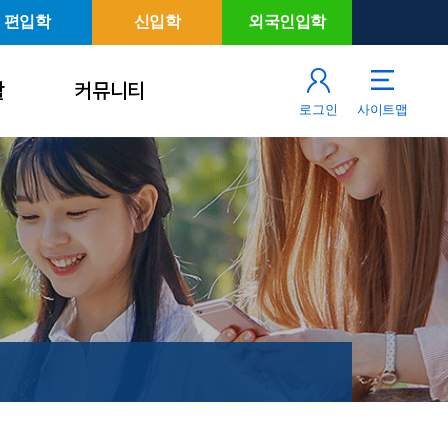
편입학
신입학
외국인입학
활
커뮤니티
로그인
사이트맵