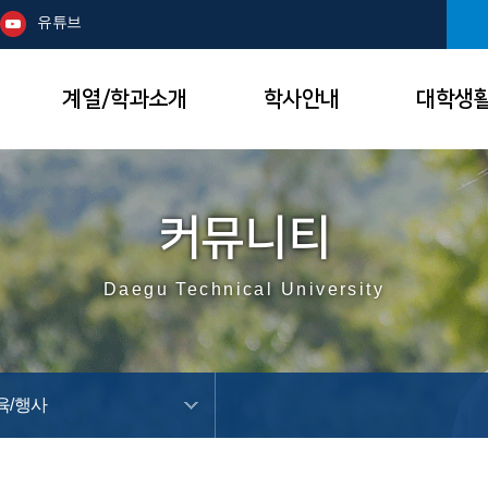
본문 바로가기
주메뉴
유튜브
계열/학과소개
학사안내
대학생
커뮤니티
Daegu Technical University
육/행사