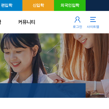
편입학
신입학
외국인입학
활
커뮤니티
로그인
사이트맵