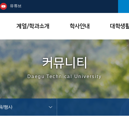
본문 바로가기
주메뉴
유튜브
계열/학과소개
학사안내
대학생
커뮤니티
Daegu Technical University
육/행사