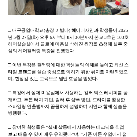
□
대구공업대학교
(
총장 이별나
)
헤어디자인과 학생들이
2025
년
5
월
27
일
(
화
)
오후
6
시부터
8
시
30
분까지 본교
3
호관
103
호
헤어실습실에서 끌로에 미용실 박혜진 원장을 초청해 실무 중
심의 헤어컬러링 특강을 진행했다
.
□
이번 특강은 컬러링에 대한 학생들의 이해를 높이고 최신 스
타일 트렌드를 실습 중심으로 익히기 위한 취지로 마련되었으
며
,
현장감 있는 교육으로 열띤 호응을 받았다
.
□
특강에서 실제 미용실에서 사용하는 컬러 믹스 레시피를 공
개하고
,
투톤 터치 기법
,
컬러 후 샴푸 방법
,
드라이를 활용한
스타일링 연출법까지 꼼꼼하게 설명하며 시연과 함께 실습을
병행했다
.
□
참여한 학생들은
“
실제 살롱에서 사용하는 테크닉을 직접
보고 배울 수 있어 매우 유익했다
”
며
, “
기존 이론 수업에서 접