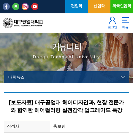
본문 바로가기
주메뉴
편입학
신입학
외국인입학
로그인
메뉴
커뮤니티
Daegu Technical University
대학뉴스
[보도자료] 대구공업대 헤어디자인과, 현장 전문가
와 함께한 헤어컬러링 실전감각 업그레이드 특강
작성자
홍보팀