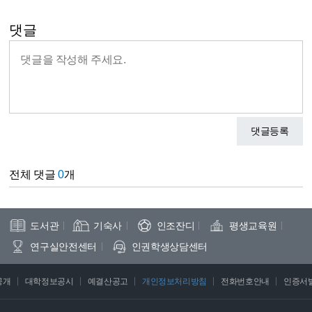
댓글
댓글등록
전체 댓글
0
개
도서관
기숙사
인조잔디
평생교육원
연구실안전센터
인권학생상담센터
공개
대학정보공시
예결산공고
개인정보처리방침
전화번호안내
인증서