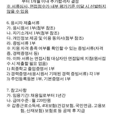
부터
1
개월 이내 추가합격자 결정
※
서류심사
,
면접점수가 내부 평가기준 미달 시 선발하지
않을 수 있음
6.
응시자 제출서류
가
.
응시원서
1
부
(
첨부 참조
)
나
.
자기소개서
1
부
(
첨부 참조
)
다
.
개인정보 제공 및 이용 동의서
(
첨부 참조
)
라
.
증빙서류
1
부
※
지원 자격 충족 여부를 확인할 수 있는 증빙서류
(
자격
증
,
경력증명서 등
)
마
.
이하 서류는 면접시험 대상자만 면접일에 지참
(
원서접
수 시 제출할 필요 없음
)
1)
최종학교 졸업증명서
1
부
2)
경력증명서
(
응시원서 기재된 경력 증빙서류
)
각
1
부
3)
주민등록등본
1
부
,
기본증명서
1
부
7.
참고사항
가
.
임용기간
:
채용일로부터
1
년간
나
.
급여수준
: 월 220만원
※
갑종근로소득세
, 4
대보험
(
건강보험
,
국민연금
,
고용보
험
,
산재보험
)
보험료 등 공제 후 지급