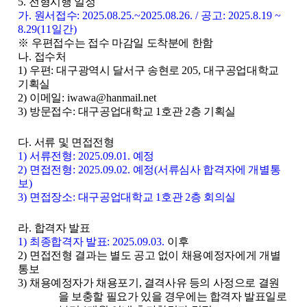
5.
전형시행 일정
가
.
원서접수
: 2025.08.25.~2025.08.26. / 공고: 2025.8.19 ~
8.29(11일간)
※
우편접수는 접수 마감일 도착분에 한함
나
.
접수처
1)
우편
:
대구광역시 달서구 송현로
205,
대구공업대학교
기획실
2)
이메일
: iwawa@hanmail.net
3)
방문접수
:
대구공업대학교
1
호관
2
층 기획실
다
.
서류 및 면접전형
1)
서류전형
: 2025.09.01.
예정
2)
면접전형
: 2025.09.02.
예정
(
서류심사 합격자에 개별통
보
)
3)
면접장소
:
대구공업대학교
1
호관
2
층 회의실
라
.
합격자 발표
1)
최종합격자 발표
: 2025.09.03.
이후
2)
면접전형 결과는 별도 공고 없이 채용예정자에게 개별
통보
3)
채용예정자가 채용포기
,
결격사유 등의 사정으로 결원
을 보충할 필요가 있을 경우에는 합격자 발표일로