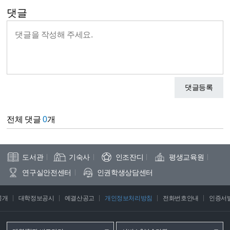
댓글
댓글등록
전체 댓글
0
개
도서관
기숙사
인조잔디
평생교육원
연구실안전센터
인권학생상담센터
공개
대학정보공시
예결산공고
개인정보처리방침
전화번호안내
인증서