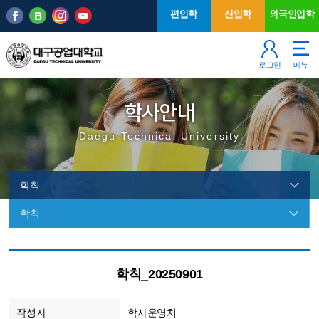
본문 바로가기
주메뉴
편입학
신입학
외국인입학
로그인
메뉴
학사안내
Daegu Technical University
학칙
학칙
학
칙
학칙_20250901
작성자
학사운영처