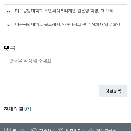
대구공업대학교 호텔외식조리계열 김은영 학생, ‘제79회 조리기능장’ 시험 합격 쾌거
대구공업대학교 골프레저과 아이러브 핏 주식회사 업무협약
댓글
댓글등록
전체 댓글
0
개
도서관
기숙사
인조잔디
평생교육원