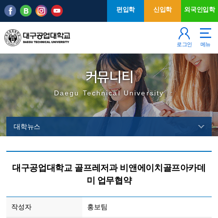
본문 바로가기
주메뉴
편입학
신입학
외국인입학
로그인
메뉴
커뮤니티
Daegu Technical University
대학뉴스
대구공업대학교 골프레저과 비앤에이치골프아카데
미 업무협약
작성자
홍보팀