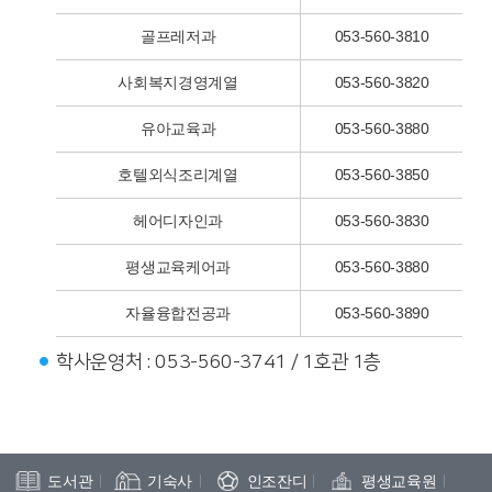
골프레저과
053-560-3810
사회복지경영계열
053-560-3820
유아교육과
053-560-3880
호텔외식조리계열
053-560-3850
헤어디자인과
053-560-3830
평생교육케어과
053-560-3880
자율융합전공과
053-560-3890
학사운영처 : 053-560-3741 / 1호관 1층
도서관
기숙사
인조잔디
평생교육원