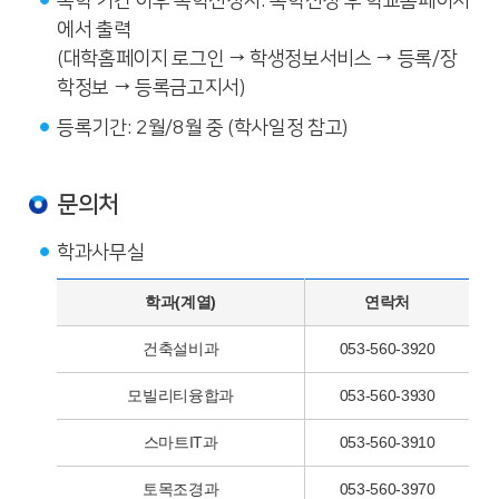
복학 기간 이후 복학신청자: 복학신청 후 학교홈페이지
에서 출력
(대학홈페이지 로그인 → 학생정보서비스 → 등록/장
학정보 → 등록금고지서)
등록기간: 2월/8월 중 (학사일정 참고)
문의처
학과사무실
학과(계열)
연락처
건축설비과
053-560-3920
모빌리티융합과
053-560-3930
스마트IT과
053-560-3910
토목조경과
053-560-3970