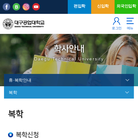
본문 바로가기
주메뉴
편입학
신입학
외국인입학
로그인
메뉴
학사안내
Daegu Technical University
휴·복학안내
복학
휴
복학
·
복
학
복학신청
안