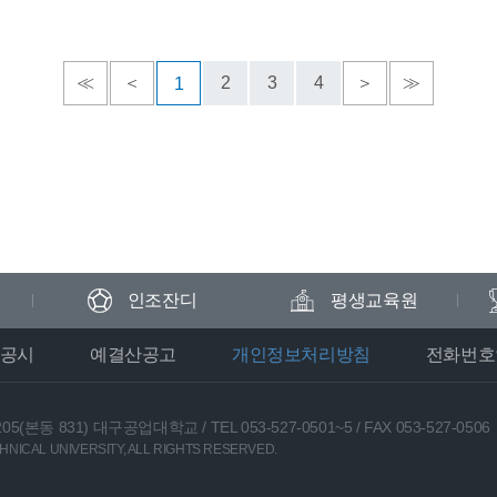
≪
＜
2
3
4
＞
≫
1
인조잔디
평생교육원
공시
예결산공고
개인정보처리방침
전화번호
05(본동 831) 대구공업대학교
/
TEL 053-527-0501~5
/
FAX 053-527-0506
NICAL UNIVERSITY, ALL RIGHTS RESERVED.