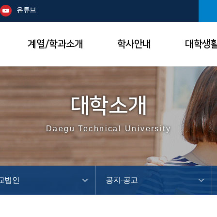
본문 바로가기
주메뉴
유튜브
계열/학과소개
학사안내
대학생
대학소개
Daegu Technical University
교법인
공지·공고