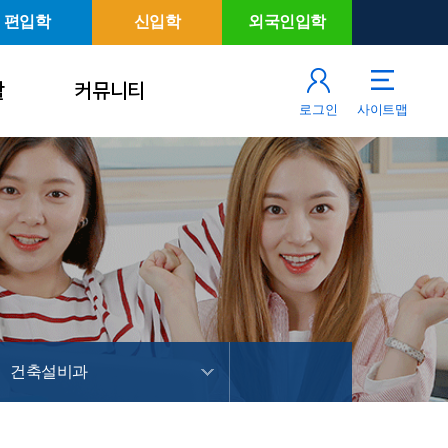
편입학
신입학
외국인입학
활
커뮤니티
로그인
사이트맵
건축설비과