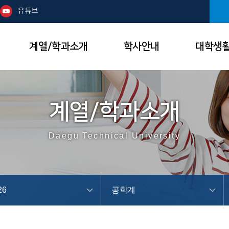
본문 바로가기
주메뉴
유튜브
계열/학과소개
학사안내
대학생
계열/학과소개
Daegu Technical University
26
공학계