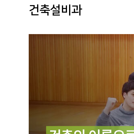
2026
공
건축설비과
학
계