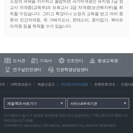
소정의 과목을 이수하고 졸업하면 국가자격증인 유치원 2급 정
교사 자격증(교육부)과 보육교사 2급 자격증(보건복지부)을 취
득할 수있습니다. 그리고 특강이나 소정의 교육을 받고 여러 종
류의 민간자격증, 즉 가배지도사, 몬테소리, 종이접기, 북아트
자격증 등을 취득할 수가 있습니다.
도서관
기숙사
인조잔디
평생교육원
연구실안전센터
인권학생상담센터
공개
대학정보공시
예결산공고
개인정보처리방침
전화번호안내
인증서
계열/학과 바로가기
서비스&부속기관
대구광역시 달서구 송현로 205(본동 831) 대구공업대학교
/
TEL 053-527-0501~5
/
FAX 053-527-0506
COPYRIGHT 2018 DAEGU TECHNICAL UNIVERSITY, ALL RIGHTS RESERVED.