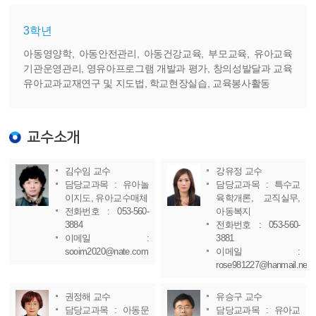
3학년
아동영양학, 아동안전관리, 아동건강교육, 부모교육, 유아교육
기관운영관리, 영유아프로그램 개발과 평가, 창의성발달과 교육
유아교과교재연구 및 지도법, 학교현장실습, 교육봉사활동
교수소개
김수임 교수
강유정 교수
담당교과목 : 유아놀
담당교과목 : 특수교
이지도, 유아교수매체
육학개론, 교직실무,
전화번호 : 053-560-
아동복지
3884
전화번호 : 053-560-
이메일 :
3881
sooim2020@nate.com
이메일 :
rose981227@hanmail.net
권정해 교수
유승구 교수
담당교과목 : 아동문
담당교과목 : 유아교