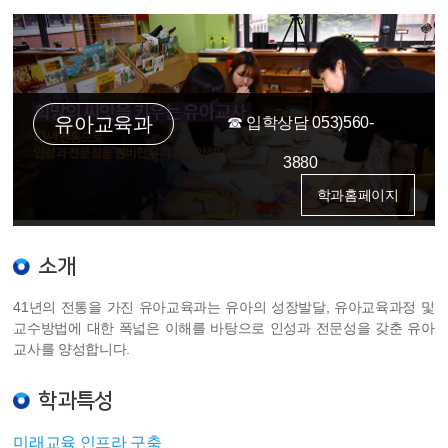
회
계
유아교육과
☎ 입학상담 053)560-
3880
학과홈페이지
소개
41년의 전통을 가진 유아교육과는 유아의 성장발달, 유아교육과정 및
교수방법에 대한 폭넓은 이해를 바탕으로 인성과 전문성을 갖춘 유아
교사를 양성합니다.
학과특성
미래교육 인프라 구축