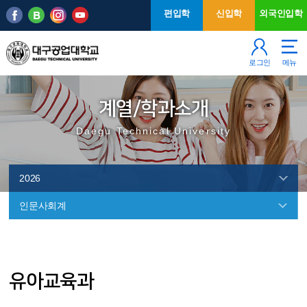
본문 바로가기
주메뉴
편입학
신입학
외국인입학
로그인
메뉴
계열/학과소개
Daegu Technical University
2026
인문사회계
유아교육과
2026
인
유아교육과
문
사