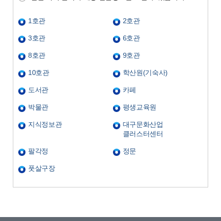
1호관
2호관
3호관
6호관
8호관
9호관
10호관
학산원(기숙사)
도서관
카페
박물관
평생교육원
지식정보관
대구문화산업
클러스터센터
팔각정
정문
풋살구장