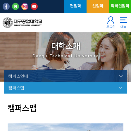
본문 바로가기
주메뉴
편입학
신입학
외국인입학
로그인
메뉴
대학소개
Daegu Technical University
캠퍼스안내
캠퍼스맵
캠
캠퍼스맵
퍼
스
안
내