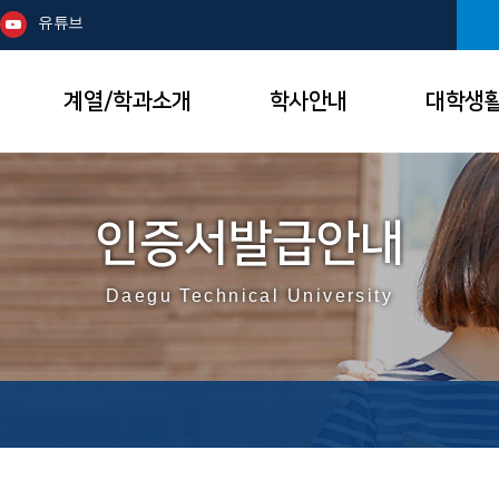
본문 바로가기
주메뉴
유튜브
계열/학과소개
학사안내
대학생
인증서발급안내
Daegu Technical University