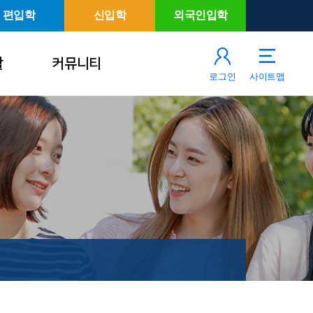
편입학
신입학
외국인입학
활
커뮤니티
로그인
사이트맵