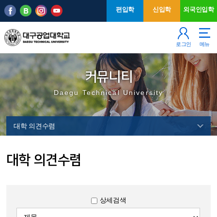
본문 바로가기
주메뉴
편입학
신입학
외국인입학
로그인
메뉴
커뮤니티
Daegu Technical University
대학 의견수렴
대
대학 의견수렴
학
의
견
수
상세검색
렴