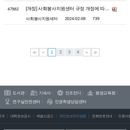
[개정] 사회봉사지원센터 규정 개정에 따른 의견수렴 안내
47982
사회봉사지원세터
2024-02-08
739
2
3
4
≪
＜
1
＞
≫
도서관
기숙사
인조잔디
평생교육원
연구실안전센터
인권학생상담센터
공개
대학정보공시
예결산공고
개인정보처리방침
전화번호안내
인증서