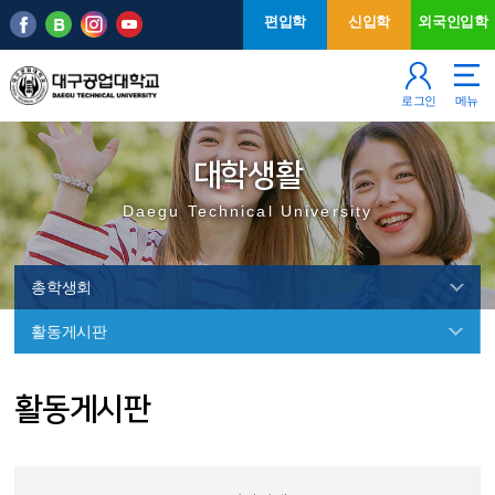
본문 바로가기
주메뉴
편입학
신입학
외국인입학
로그인
메뉴
대학생활
Daegu Technical University
총학생회
활동게시판
총
활동게시판
학
생
회