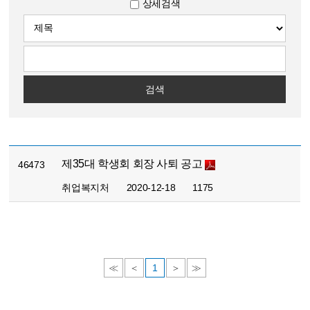
상세검색
검색
제35대 학생회 회장 사퇴 공고
46473
취업복지처
2020-12-18
1175
≪
＜
1
＞
≫