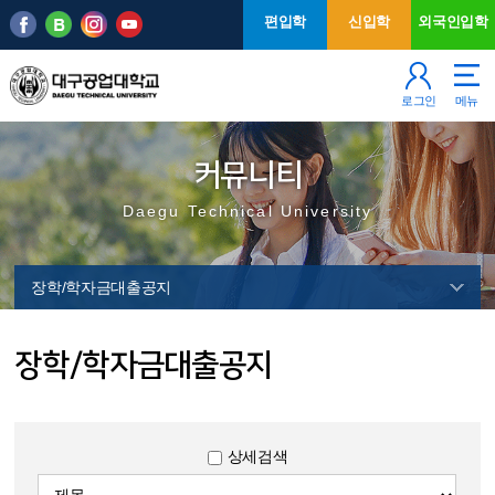
본문 바로가기
주메뉴
편입학
신입학
외국인입학
로그인
메뉴
커뮤니티
Daegu Technical University
장학/학자금대출공지
장학/학자금대출공지
상세검색