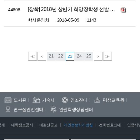
[장학] 2018년 상반기 희망장학생 선발 공고
44608
학사운영처
2018-05-09
1143
21
22
24
25
≪
＜
23
＞
≫
도서관
기숙사
인조잔디
평생교육원
연구실안전센터
인권학생상담센터
공개
대학정보공시
예결산공고
개인정보처리방침
전화번호안내
인증서