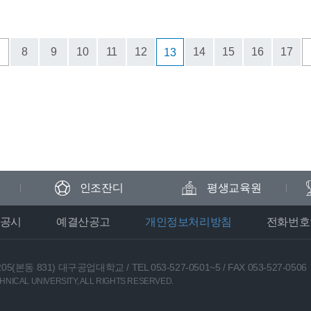
＜
8
9
10
11
12
14
15
16
17
13
인조잔디
평생교육원
공시
예결산공고
개인정보처리방침
전화번호
05(본동 831) 대구공업대학교
/
TEL 053-527-0501~5
/
FAX 053-527-0506
NICAL UNIVERSITY, ALL RIGHTS RESERVED.