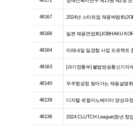
48172
장애인복지연구 제15권 제2호 논
48167
2024년 스타트업 채용박람회(JOB 
48166
일본 채용면접회(JOBHAKU KOR
48164
미래내일 일경험 사업 프로젝트 
48163
[과기정통부] 불법방송통신기자재
48140
우주항공청 찾아가는 채용설명회
48139
디지털·로컬이노베이터 양성과정
48136
2024 CLUTCH League(청