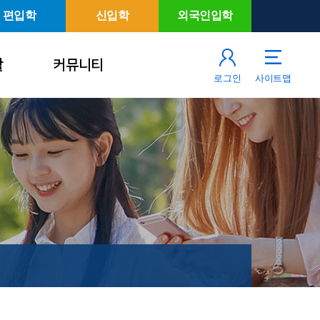
편입학
신입학
외국인입학
활
커뮤니티
로그인
사이트맵