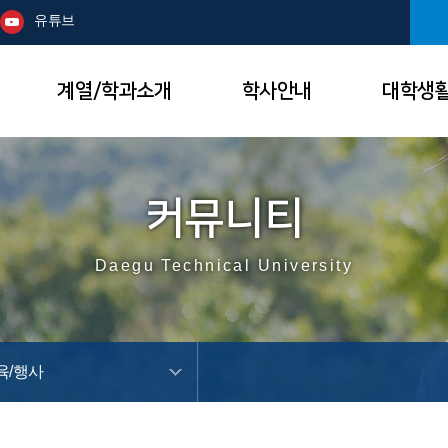
본문 바로가기
주메뉴
유튜브
계열/학과소개
학사안내
대학생
커뮤니티
Daegu Technical University
육/행사