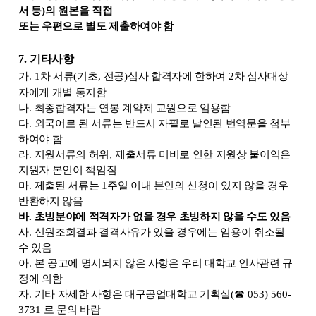
서 등
)
의 원본을 직접
또는 우편으로 별도 제출하여야 함
7.
기타사항
가
. 1
차 서류
(
기초
,
전공
)
심사 합격자에 한하여
2
차 심사대상
자에게 개별 통지함
나
.
최종합격자는 연봉 계약제 교원으로 임용함
다
.
외국어로 된 서류는 반드시 자필로 날인된 번역문을 첨부
하여야 함
라
.
지원서류의 허위
,
제출서류 미비로 인한 지원상 불이익은
지원자 본인이 책임짐
마
.
제출된 서류는
1
주일 이내 본인의 신청이 있지 않을 경우
반환하지 않음
바
.
초빙분야에 적격자가 없을 경우 초빙하지 않을 수도 있음
사
.
신원조회결과 결격사유가 있을 경우에는 임용이 취소될
수 있음
아
.
본 공고에 명시되지 않은 사항은 우리 대학교 인사관련 규
정에 의함
자
.
기타 자세한 사항은 대구공업대학교 기획실
(
☎
053) 560-
3731
로 문의 바람