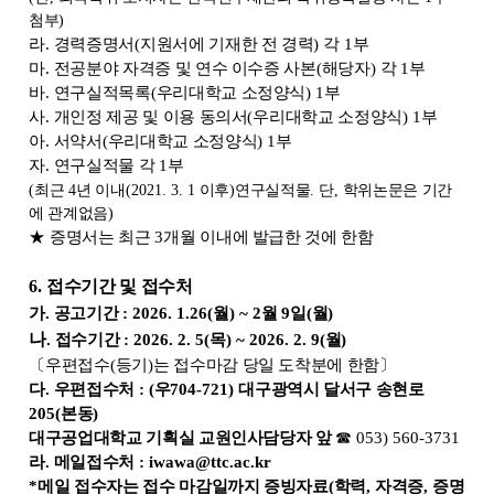
첨부
)
라
.
경력증명서
(
지원서에 기재한 전 경력
)
각
1
부
마
.
전공분야 자격증 및 연수 이수증 사본
(
해당자
)
각
1
부
바
.
연구실적목록
(
우리대학교 소정양식
) 1
부
사
.
개인정 제공 및 이용 동의서
(
우리대학교 소정양식
) 1
부
아
.
서약서
(
우리대학교 소정양식
) 1
부
자
.
연구실적물 각
1
부
(
최근
4
년 이내
(2021. 3. 1
이후
)
연구실적물
.
단
,
학위논문은 기간
에 관계없음
)
★
증명서는 최근
3
개월 이내에 발급한 것에 한함
6.
접수기간 및 접수처
가
.
공고기간
: 2026. 1.26(
월
) ~ 2
월
9
일
(
월
)
나
.
접수기간
: 2026. 2. 5(
목
) ~ 2026. 2. 9(
월
)
〔
우편접수
(
등기
)
는 접수마감 당일 도착분에 한함
〕
다
.
우편접수처
: (
우
704-721)
대구광역시 달서구 송현로
205(
본동
)
대구공업대학교 기획실 교원인사담당자 앞
☎
053) 560-3731
라
.
메일접수처
: iwawa@ttc.ac.kr
*
메일 접수자는 접수 마감일까지 증빙자료
(
학력
,
자격증
,
증명