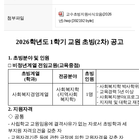
교수초빙지원서식모음(2026
첨부파일
년).hwp [392192 byte]
2026
학년도
1
학기 교원 초빙
(2
차
)
공고
1.
초빙분야 및 인원
□
비정년계열 전임교원
(
교육중점
)
초빙계열
초빙
전공분야
(
학과
)
인원
-
사회복지학 박사학위
사회복지학
-
교육경력
5
년 이상
사회복지경영계열
(
지역사회
1
명
-
사회복지분야
(
프로
복지학
)
-
지자체 및 대학교 재
2.
지원자격
◇
공통
-
사립학교 교원임용에 결격사유가 없는 자로서 초빙학과 세
부지원 자격요건을 갖춘 자
-
교원자격기준 등에 관한 규정에 의한 교원자격을 갖춘 자