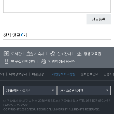
댓글등록
전체 댓글
0
개
도서관
기숙사
인조잔디
평생교육원
연구실안전센터
인권학생상담센터
공개
대학정보공시
예결산공고
개인정보처리방침
전화번호안내
인증서
계열/학과 바로가기
서비스&부속기관
대구광역시 달서구 송현로 205(본동 831) 대구공업대학교
/
TEL 053-527-0501~5
/
FAX 053-527-0506
COPYRIGHT 2018 DAEGU TECHNICAL UNIVERSITY, ALL RIGHTS RESERVED.