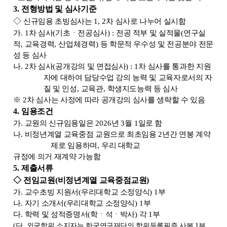
3.
전형방법 및 심사기준
◇
신규임용 초빙심사는
1, 2
차 심사로 나누어 실시함
가
. 1
차 심사
(
기초ㆍ전공심사
) :
전공 적부 및 실적물
(
연구실
적
,
교육경력
,
산업체경력
)
등 학문적 우수성 및 전공분야 전문
성 등 심사
나
. 2
차 심사
(
공개강의 및 면접심사
) : 1
차 심사를 통과한 지원
자에 대하여 담당수업 강의 능력 및 교육자로서의 자
질 및 인성
,
교육관
,
학생지도능력 등 심사
※
2
차 심사는 사정에 따라 공개강의 심사를 생략할 수 있음
4.
임용조건
가
.
교원의 신규임용일은
2026
년
3
월
1
일로 함
나
.
비정년계열 교육중점 교원으로 최초임용
2
년간 연봉 계약
제로 임용하며
,
우리 대학교
규정에 의거 재계약 가능함
5.
제출서류
◇
전임교원
(
비정년계열 교육중점교원
)
가
.
교수초빙 지원서
(
우리대학교 소정양식
) 1
부
나
.
자기 소개서
(
우리대학교 소정양식
) 1
부
다
.
학력 및 성적증명서
(
학ㆍ석ㆍ박사
)
각
1
부
(
단
,
외국학위 소지자는 한국연구재단의 학위등록필증 사본
1
부