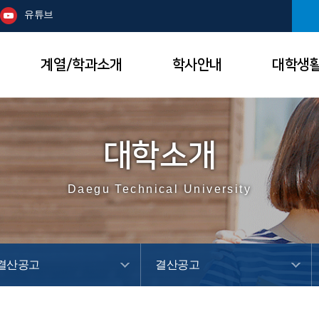
본문 바로가기
주메뉴
유튜브
계열/학과소개
학사안내
대학생
대학소개
Daegu Technical University
결산공고
결산공고