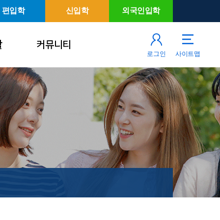
편입학
신입학
외국인입학
활
커뮤니티
로그인
사이트맵