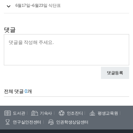
6월17일~6월23일 식단표
댓글
댓글등록
전체 댓글
0
개
도서관
기숙사
인조잔디
평생교육원
연구실안전센터
인권학생상담센터