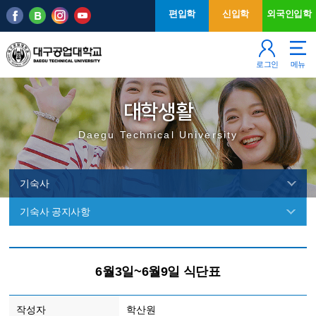
본문 바로가기
주메뉴
편입학
신입학
외국인입학
로그인
메뉴
대학생활
Daegu Technical University
기숙사
기숙사 공지사항
기
숙
6월3일~6월9일 식단표
사
작성자
학산원