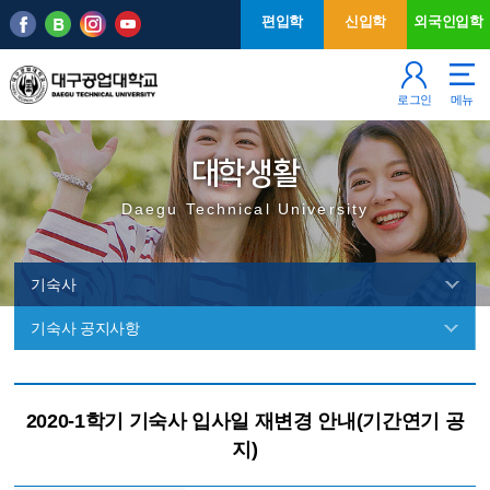
본문 바로가기
주메뉴
편입학
신입학
외국인입학
로그인
메뉴
대학생활
Daegu Technical University
기숙사
기숙사 공지사항
기
숙
2020-1학기 기숙사 입사일 재변경 안내(기간연기 공
사
지)