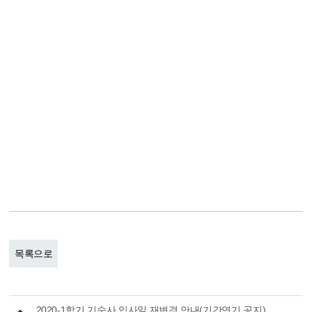
목록으로
2020-1학기 기숙사 입사일 재변경 안내(기간연기 공지)