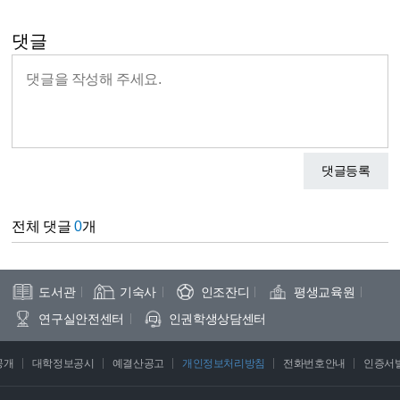
댓글
댓글등록
전체 댓글
0
개
도서관
기숙사
인조잔디
평생교육원
연구실안전센터
인권학생상담센터
공개
대학정보공시
예결산공고
개인정보처리방침
전화번호안내
인증서