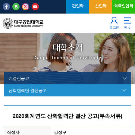
본문 바로가기
주메뉴
편입학
신입학
외국인입학
로그인
메뉴
대학소개
Daegu Technical University
예결산공고
산학협력단 결산공고
예
결
2020회계연도 산학협력단 결산 공고(부속서류)
산
공
작성자
강성구
고