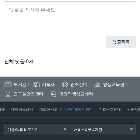
댓글등록
전체 댓글
0
개
도서관
기숙사
인조잔디
평생교육원
연구실안전센터
인권학생상담센터
공개
대학정보공시
예결산공고
개인정보처리방침
전화번호안내
인증서
계열/학과 바로가기
서비스&부속기관