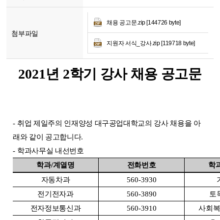
채용 공고문.zip [144726 byte]
첨부파일
지원자 서식_강사.zip [119718 byte]
2021
년
2
학기 강사 채용 공고문
-
취업 제일주의 인재양성 대구공업대학교의 강사 채용을 아
래와 같이 공고합니다
.
-
학과사무실 내선번호
학과
/
계열명
전화번호
학
자동차과
560-3930
전기전자과
560-3890
토
전자정보통신과
560-3910
사회