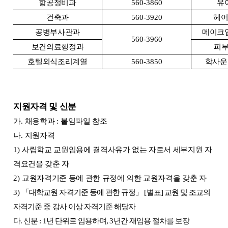
항공정비과
560-3860
유
건축과
560-3920
헤
공병부사관과
메이크
560-3960
보건의료행정과
피
호텔외식조리계열
560-3850
학사운
지원자격 및 신분
가
.
채용학과
:
붙임파일 참조
나
.
지원자격
1)
사립학교 교원임용에 결격사유가 없는 자로서 세부지원 자
격요건을 갖춘 자
2)
교원자격기준 등에 관한 규정에 의한 교원자격을 갖춘 자
3)
「
대학교원 자격기준 등에 관한 규정
」
[
별표
]
교원 및 조교의
자격기준 중 강사 이상 자격기준 해당자
다
.
신분
: 1
년 단위로 임용하며
, 3
년간 재임용 절차를 보장