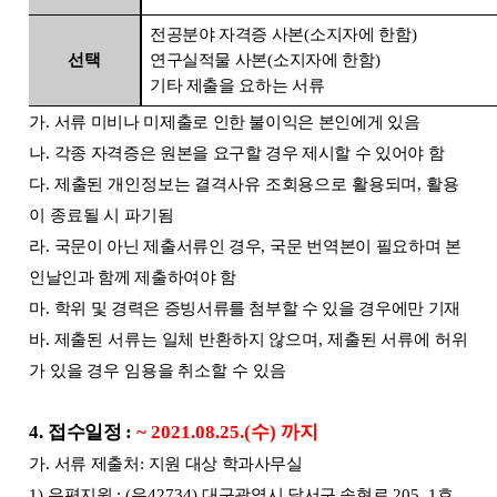
전공분야 자격증 사본
(
소지자에 한함
)
선택
연구실적물 사본
(
소지자에 한함
)
기타 제출을 요하는 서류
가
.
서류 미비나 미제출로 인한 불이익은 본인에게 있음
나
.
각종 자격증은 원본을 요구할 경우 제시할 수 있어야 함
다
.
제출된 개인정보는 결격사유 조회용으로 활용되며
,
활용
이 종료될 시 파기됨
라
.
국문이 아닌 제출서류인 경우
,
국문 번역본이 필요하며 본
인날인과 함께 제출하여야 함
마
.
학위 및 경력은 증빙서류를 첨부할 수 있을 경우에만 기재
바
.
제출된 서류는 일체 반환하지 않으며
,
제출된 서류에 허위
가 있을 경우 임용을 취소할 수 있음
4.
접수일정
:
~ 2021.08.25.(
수
)
까지
가
.
서류 제출처
:
지원 대상 학과사무실
1)
우편지원
: (
우
42734)
대구광역시 달서구 송현로
205,
1
호