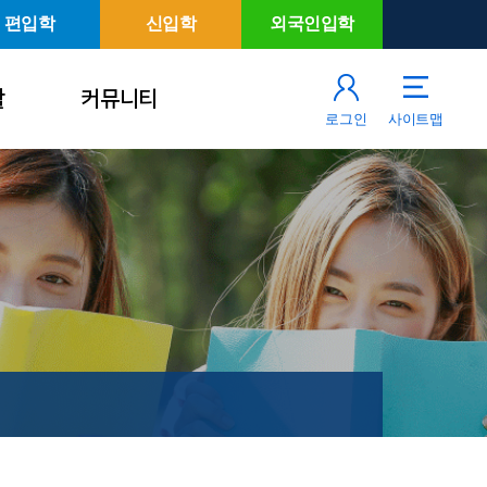
편입학
신입학
외국인입학
활
커뮤니티
로그인
사이트맵