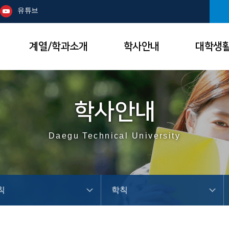
본문 바로가기
주메뉴
유튜브
계열/학과소개
학사안내
대학생
학사안내
Daegu Technical University
칙
학칙