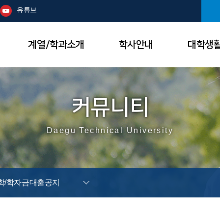
본문 바로가기
주메뉴
유튜브
계열/학과소개
학사안내
대학생
커뮤니티
Daegu Technical University
학/학자금대출공지