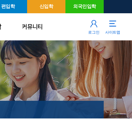
편입학
신입학
외국인입학
활
커뮤니티
로그인
사이트맵