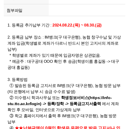
첨부파일
1. 등록금 추가납부 기간 :
2024.08.22.(목) ~ 08.30.(금)
2. 등록금 납부 장소 : IM뱅크(구 대구은행), 농협 창구수납 및 가상
계좌 입금(학생별로 계좌가 다르니 반드시 본인 고지서의 계좌로
납부)
* 학생별로 계좌가 있기 때문에 입금자명은 상관없음.
* 예금주 : 대구공대 OOO 확인 후 송금(학생이름 홍길동 -> 대구
공대 홍길동)
3. 등록방법
① 발송된 등록금 고지서로 IM뱅크(구 대구은행), 농협 방문 납부
(타 은행에서 납부 시 송금 수수료 발생)
② 미수령시 학과사무실 또는
학생정보서비스(
https://info-
stu.ttc.ac.kr/login)
-> 등록/장학 -> 등록금고지서출력
에서 계좌
확인 후 모바일, 인터넷으로 가상계좌 납부
③ 학교 홈페이지에서 출력 후 IM뱅크(구 대구은행), 농협 방문
납부
④
★★납부금액이 0원인 학생은 우편으로 받은 고지서나 인