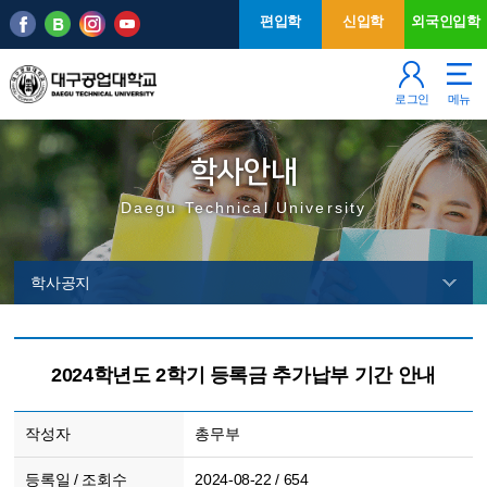
본문 바로가기
주메뉴
편입학
신입학
외국인입학
로그인
메뉴
학사안내
Daegu Technical University
학사공지
2024학년도 2학기 등록금 추가납부 기간 안내
작성자
총무부
등록일 / 조회수
2024-08-22 / 654