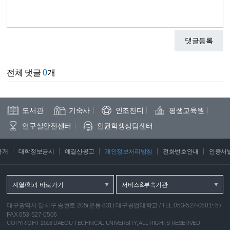
댓글등록
전체 댓글
0
개
도서관
기숙사
인조잔디
평생교육원
연구실안전센터
인권학생상담센터
공개
대학정보공시
예결산공고
개인정보처리방침
전화번호안내
인증서
계열/학과 바로가기
서비스&부속기관
대구광역시 달서구 송현로 205(본동 831) 대구공업대학교
/
TEL 053-527-0501~5
/
FAX 053-527-0506
COPYRIGHT 2018 DAEGU TECHNICAL UNIVERSITY, ALL RIGHTS RESERVED.