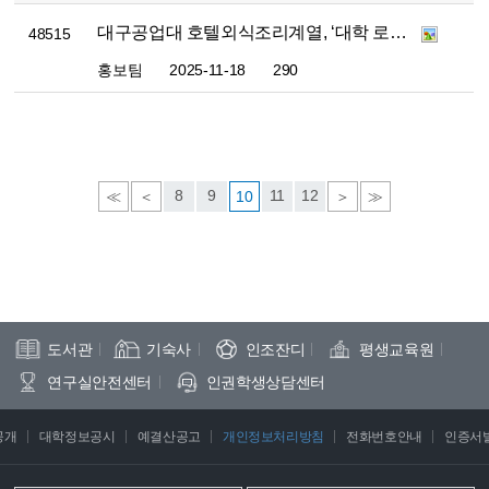
대구공업대 호텔외식조리계열, ‘대학 로컬크리에이터 아이디어 경진대회’ 우수 로컬상 수상
48515
홍보팀
2025-11-18
290
8
9
11
12
≪
＜
10
＞
≫
도서관
기숙사
인조잔디
평생교육원
연구실안전센터
인권학생상담센터
공개
대학정보공시
예결산공고
개인정보처리방침
전화번호안내
인증서