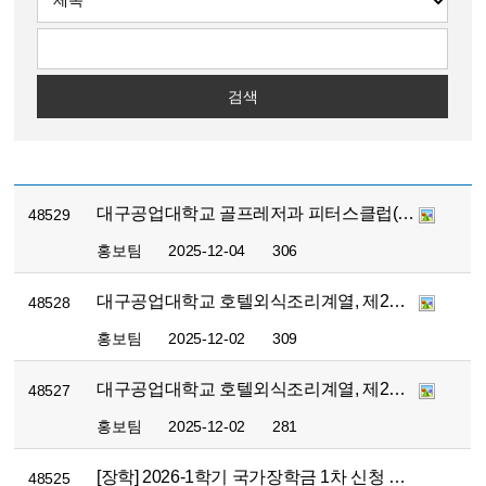
검색
대구공업대학교 골프레저과 피터스클럽(신월성점) 업무협약
48529
홍보팀
2025-12-04
306
대구공업대학교 호텔외식조리계열, 제23회 대구 음식산업박람회 푸드칼리지관 참석
48528
홍보팀
2025-12-02
309
대구공업대학교 호텔외식조리계열, 제23회 대구 음식산업박람회 대구광역시장상 수상
48527
홍보팀
2025-12-02
281
[장학] 2026-1학기 국가장학금 1차 신청 안내
48525