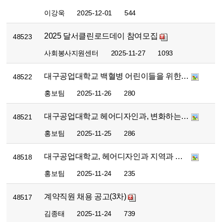
이강욱
2025-12-01
544
2025 달서클린로드데이 참여모집
48523
사회봉사지원센터
2025-11-27
1093
대구공업대학교 백혈병 어린이들을 위한 사랑의 헌혈증 기부
48522
홍보팀
2025-11-26
280
대구공업대학교 헤어디자인과, 변화하는 산업 속 미용 창업 역량 키우는 특강 개최
48521
홍보팀
2025-11-25
286
대구공업대학교, 헤어디자인과 지역과 연결된 창업 교육, 청송서 실무 중심 로컬창업세미나 개최
48518
홍보팀
2025-11-24
235
계약직원 채용 공고(3차)
48517
김종태
2025-11-24
739