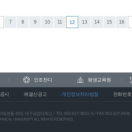
＜
7
8
9
10
11
13
14
15
16
12
인조잔디
평생교육원
공시
예결산공고
개인정보처리방침
전화번호
05(본동 831) 대구공업대학교
/
TEL 053-527-0501~5
/
FAX 053-527-0506
NICAL UNIVERSITY, ALL RIGHTS RESERVED.