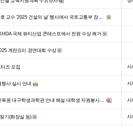
장
 개인별 교육지원계획 수요조사
대구공업대학교 토목조경과 김기호 교수 '2025 건설의 날' 행사에서 국토교통부 장관표창 수상
 KHDA 국제 뷰티산업 콘테스트에서 전원 수상 쾌거
025 계란요리 경연대회 수상
사
포터즈 모집
사
혈행사 실시 안내
사
『2025년도 10월 대구창의융합교육원 대구학생과학관 안내 해설 대학생 자원봉사자 모집 공고 』
사
찾기(화장실 등)