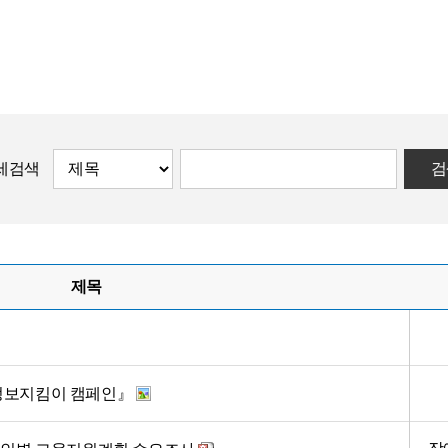
세검색
검
제목
정보지킴이 캠페인』