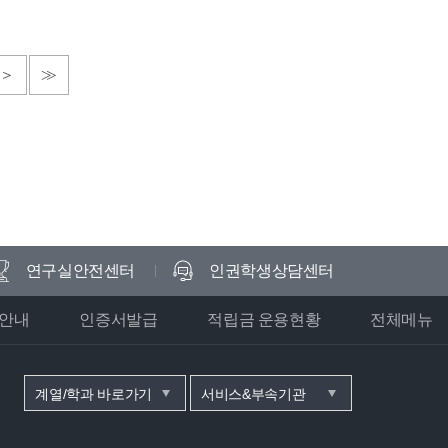
＞
≫
연구실안전센터
인권학생상담센터
안내
인증서발급
적립금 운용현황
전체메뉴
계열/학과 바로가기
서비스&부속기관