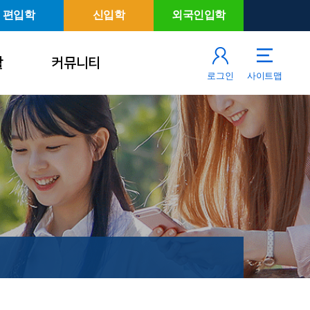
편입학
신입학
외국인입학
활
커뮤니티
로그인
사이트맵