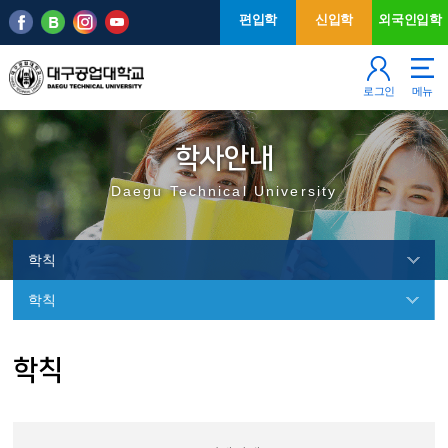
본문 바로가기
주메뉴
편입학
신입학
외국인입학
로그인
메뉴
학사안내
Daegu Technical University
학칙
학칙
학
학칙
칙