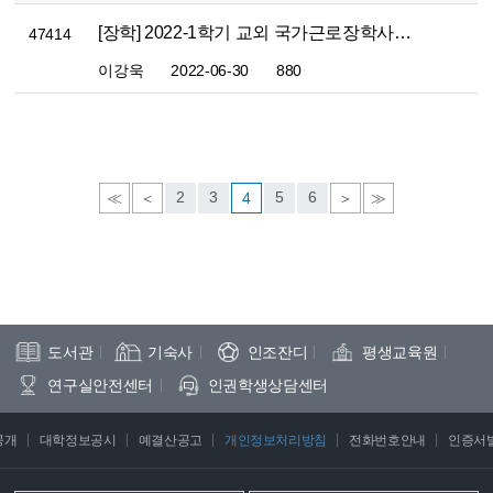
[장학] 2022-1학기 교외 국가근로장학사업 신청 안내
47414
이강욱
2022-06-30
880
2
3
5
6
≪
＜
4
＞
≫
도서관
기숙사
인조잔디
평생교육원
연구실안전센터
인권학생상담센터
공개
대학정보공시
예결산공고
개인정보처리방침
전화번호안내
인증서