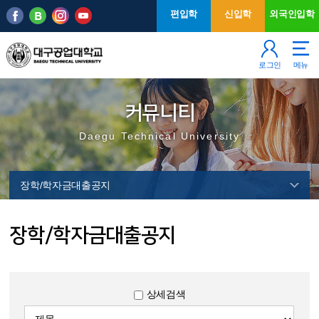
본문 바로가기
주메뉴
편입학
신입학
외국인입학
로그인
메뉴
커뮤니티
Daegu Technical University
장학/학자금대출공지
장학/학자금대출공지
상세검색