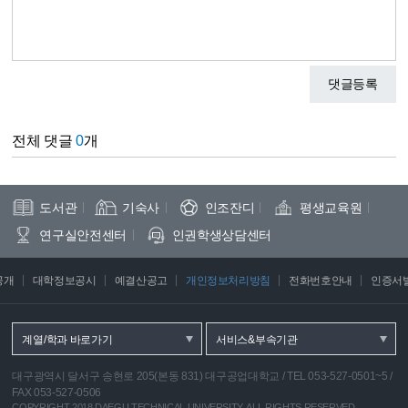
댓글등록
전체 댓글
0
개
도서관
기숙사
인조잔디
평생교육원
연구실안전센터
인권학생상담센터
공개
대학정보공시
예결산공고
개인정보처리방침
전화번호안내
인증서
계열/학과 바로가기
서비스&부속기관
대구광역시 달서구 송현로 205(본동 831) 대구공업대학교
/
TEL 053-527-0501~5
/
FAX 053-527-0506
COPYRIGHT 2018 DAEGU TECHNICAL UNIVERSITY, ALL RIGHTS RESERVED.