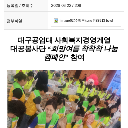
등록일 / 조회수
2026-06-22 / 208
첨부파일
image02(수정본).png [483913 byte]
대구공업대 사회복지경영게열
대공봉사단
“
희망여름 착착착 나눔
캠페인
”
참여