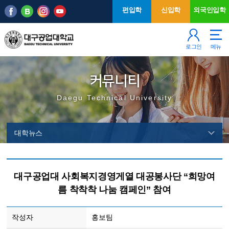
본문 바로가기
주메뉴
편입학
신입학
외국인입학
로그인
메뉴
커뮤니티
Daegu Technical University
대학뉴스
대구공업대 사회복지경영게열 대공봉사단 “희망여
름 착착착 나눔 캠페인” 참여
작성자
홍보팀