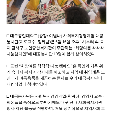
□
대구공업대학교
(
총장
:
이별나
)
사회복지경영계열 대공
봉사단
(
지도교수
:
정희남
)
은
6
월
16
일 오후
1
시부터
4
시까
지 달서구 노인종합복지관이 주관하는
“
희망여름 착착착
나눔캠페인
”
에 대공봉사단
19
명이 함께 참여하였다
.
□
금번
“
희망여름 착착착 나눔 캠페인
”
은 폭염과 기후 위
기 속에서 복지 사각지대를 해소하고 지역 내 취약계층 노
인에게 여름용품을 제공하는 행사로 우리 대공봉사단이
패킹작업에 참여하였다
□
대공봉사단은 사회복지경영계열
(
학과장
:
김영자 교수
)
학생들을 중심으로 하반기에도 대구 관내 사회복지기관
행사 지원 활동을 진행하며
.
매월 정기적으로 지역사회 교