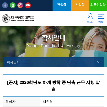
본문 바로가기
주메뉴
편입학
신입학
외국인입학
로그인
메뉴
학사안내
Daegu Technical University
학사공지
[공지] 2026학년도 하계 방학 중 단축 근무 시행 알
림
작성자
백인덕