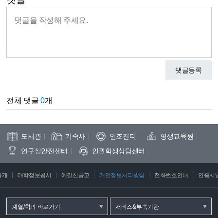
댓글등록
전체 댓글
0
개
도서관
기숙사
인조잔디
평생교육원
연구실안전센터
인권학생상담센터
공개
대학정보공시
예결산공고
개인정보처리방침
전화번호안내
인증서
계열/학과 바로가기
서비스&부속기관